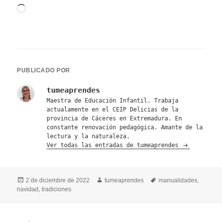
Cargando...
PUBLICADO POR
tumeaprendes
Maestra de Educación Infantil. Trabaja
actualamente en el CEIP Delicias de la
provincia de Cáceres en Extremadura. En
constante renovación pedagógica. Amante de la
lectura y la naturaleza.
Ver todas las entradas de tumeaprendes
Publicado
Autor
Etiquetas
2 de diciembre de 2022
tumeaprendes
manualidades
,
el
navidad
,
tradiciones