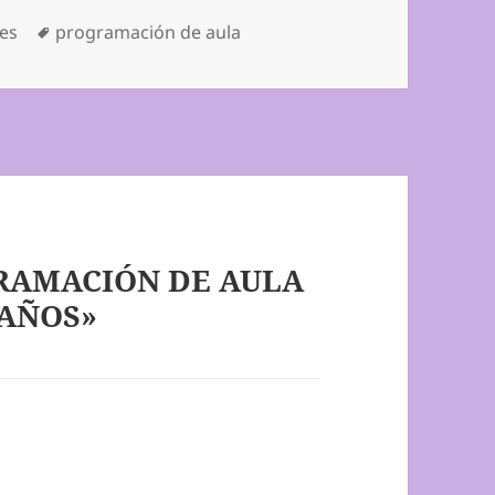
Etiquetas
es
programación de aula
GRAMACIÓN DE AULA
 AÑOS»