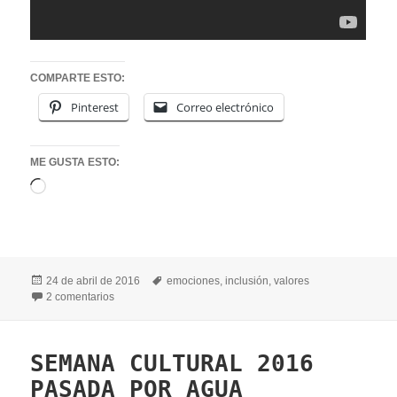
COMPARTE ESTO:
Pinterest
Correo electrónico
ME GUSTA ESTO:
Cargando...
Publicado
Etiquetas
24 de abril de 2016
emociones
,
inclusión
,
valores
el
en ASAMBLEA IMPROVISADA: ¿SE PUEDEN CASAR CH
2 comentarios
SEMANA CULTURAL 2016
PASADA POR AGUA