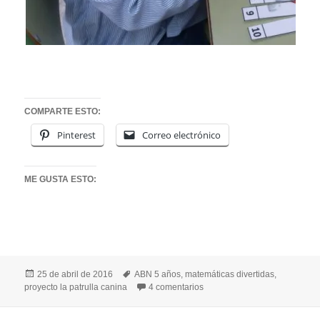
COMPARTE ESTO:
Pinterest
Correo electrónico
ME GUSTA ESTO:
Publicado
Etiquetas
25 de abril de 2016
ABN 5 años
,
matemáticas divertidas
,
el
en PUZZLES NUMÉRICOS DE
proyecto la patrulla canina
4 comentarios