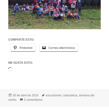
COMPARTE ESTO:
Pinterest
Correo electrónico
ME GUSTA ESTO:
Cargando...
Publicado
Etiquetas
30 de abril de 2016
excursiones
,
naturaleza
,
semana del
el
en DE EXCURSIÓN EN EL VIVERO DE RUEDA C
centro
2 comentarios