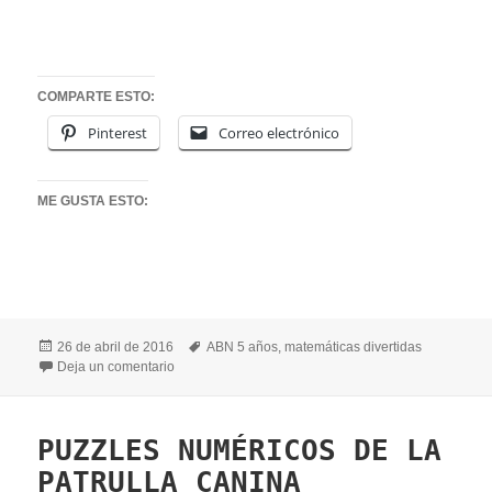
COMPARTE ESTO:
Pinterest
Correo electrónico
ME GUSTA ESTO:
Publicado
Etiquetas
26 de abril de 2016
ABN 5 años
,
matemáticas divertidas
el
en ORDENAMOS DE UNO EN UNO…HASTA…30
Deja un comentario
PUZZLES NUMÉRICOS DE LA
PATRULLA CANINA