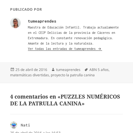
PUBLICADO POR
tumeaprendes
Maestra de Educación Infantil. Trabaja actualamente
en el CEIP Delicias de la provincia de Cáceres en
Extremadura. En constante renovación pedagógica.
Amante de la lectura y la naturaleza.
Ver todas las entradas de tumeaprendes
Publicado
Autor
Etiquetas
25 de abril de 2016
tumeaprendes
ABN 5 años
,
el
matemáticas divertidas
,
proyecto la patrulla canina
4 comentarios en «PUZZLES NUMÉRICOS
DE LA PATRULLA CANINA»
Nati
dice:
25 de abril de 2016 a las 16:53