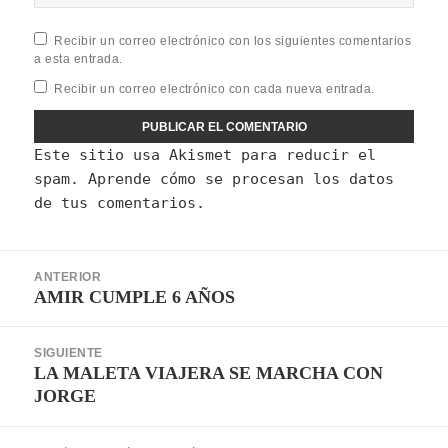
Recibir un correo electrónico con los siguientes comentarios
a esta entrada.
Recibir un correo electrónico con cada nueva entrada.
Este sitio usa Akismet para reducir el
spam.
Aprende cómo se procesan los datos
de tus comentarios.
Navegación
ANTERIOR
de
AMIR CUMPLE 6 AÑOS
Entrada
entradas
anterior:
SIGUIENTE
LA MALETA VIAJERA SE MARCHA CON
Entrada
JORGE
siguiente: