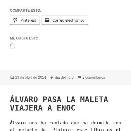
COMPARTE ESTO:
Pinterest
Correo electrónico
ME GUSTA ESTO:
Cargando...
Publicado
Etiquetas
en SAN JORGE 
23 de abril de 2014
día del libro
2 comentarios
el
ÁLVARO PASA LA MALETA
VIAJERA A ENOC
Álvaro
nos ha contado que ha dormido con
el peluche de Platero;
este libro es el