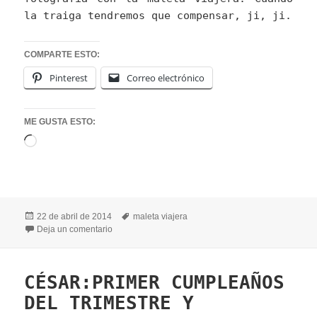
la traiga tendremos que compensar, ji, ji.
COMPARTE ESTO:
Pinterest
Correo electrónico
ME GUSTA ESTO:
Cargando...
Publicado
Etiquetas
22 de abril de 2014
maleta viajera
el
en ÁLVARO PASA LA MALETA VIAJERA A ENOC
Deja un comentario
CÉSAR:PRIMER CUMPLEAÑOS
DEL TRIMESTRE Y