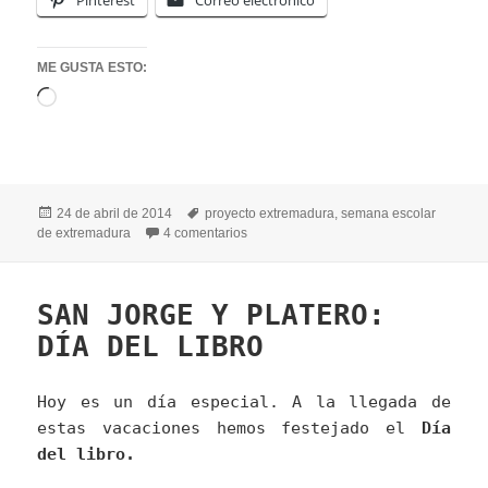
ME GUSTA ESTO:
Cargando...
Publicado
Etiquetas
24 de abril de 2014
proyecto extremadura
,
semana escolar
el
en PROYECTO “ME GUSTA EXTREMA
de extremadura
4 comentarios
SAN JORGE Y PLATERO:
DÍA DEL LIBRO
Hoy es un día especial. A la llegada de
estas vacaciones hemos festejado el
Día
del libro.