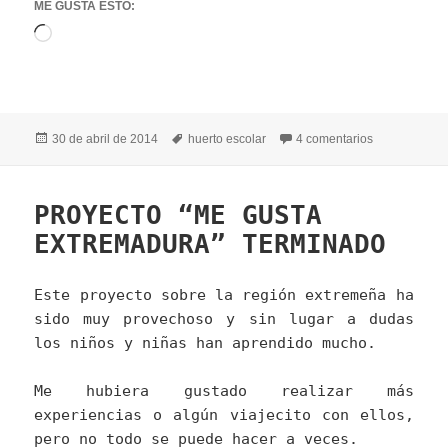
ME GUSTA ESTO:
Cargando...
Publicado
Etiquetas
en ¡LLEGÓ 
30 de abril de 2014
huerto escolar
4 comentarios
el
PROYECTO “ME GUSTA
EXTREMADURA” TERMINADO
Este proyecto sobre la región extremeña ha
sido muy provechoso y sin lugar a dudas
los niños y niñas han aprendido mucho.
Me hubiera gustado realizar más
experiencias o algún viajecito con ellos,
pero no todo se puede hacer a veces.