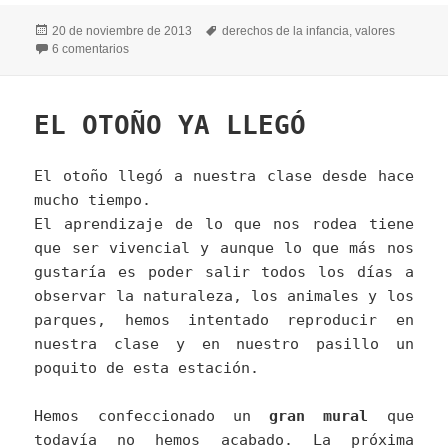
Publicado
Etiquetas
20 de noviembre de 2013
derechos de la infancia
,
valores
el
en DERECHOS DE LA INFANCIA
6 comentarios
EL OTOÑO YA LLEGÓ
El otoño llegó a nuestra clase desde hace
mucho tiempo.
El aprendizaje de lo que nos rodea tiene
que ser vivencial y aunque lo que más nos
gustaría es poder salir todos los días a
observar la naturaleza, los animales y los
parques, hemos intentado reproducir en
nuestra clase y en nuestro pasillo un
poquito de esta estación.
Hemos confeccionado un
gran mural
que
todavía no hemos acabado. La próxima