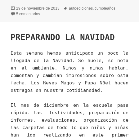
Publicado
Etiquetas
29 de noviembre de 2013
autoediciones
,
cumpleaños
el
en EL LIBRO DE LOS CUMPLEAÑOS
5 comentarios
PREPARANDO LA NAVIDAD
Esta semana hemos anticipado un poco la
llegada de la Navidad. Se huele, se nota
en el ambiente. Niños y niñas hablan,
comentan y cambian impresiones sobre esta
fecha. Los Reyes Magos y Papa Nöel hacen
estragos en nuestra cotidianedad.
El mes de diciembre en la escuela pasa
rápido: las festividades, preparación de
informes, evaluaciones, organización de
las carpetas de todo lo que niños y niñas
han ido realizando en este primer