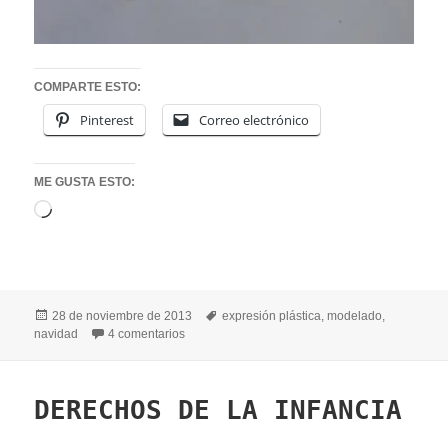
COMPARTE ESTO:
Pinterest
Correo electrónico
ME GUSTA ESTO:
Cargando...
Publicado
Etiquetas
28 de noviembre de 2013
expresión plástica
,
modelado
,
el
en PREPARANDO LA NAVIDAD
navidad
4 comentarios
DERECHOS DE LA INFANCIA