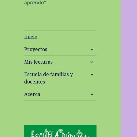
aprendo".
Inicio
expande
Proyectos
el
expande
menú
Mis lecturas
el
inferior
expande
menú
Escuela de familias y
el
inferior
docentes
menú
expande
inferior
Acerca
el
menú
inferior