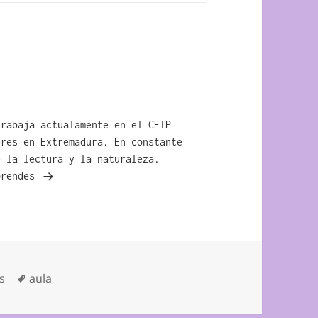
Trabaja actualamente en el CEIP
eres en Extremadura. En constante
e la lectura y la naturaleza.
prendes
Etiquetas
s
aula