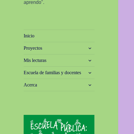
aprendo".
Inicio
expande
Proyectos
el
menú
expande
Mis lecturas
inferior
el
menú
expande
Escuela de familias y docentes
inferior
el
menú
expande
Acerca
inferior
el
menú
inferior