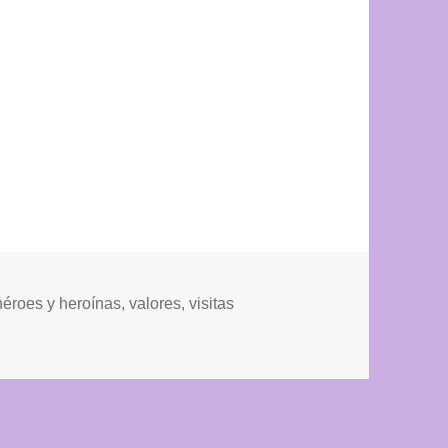
héroes y heroínas
,
valores
,
visitas
A MUY ESPECIAL