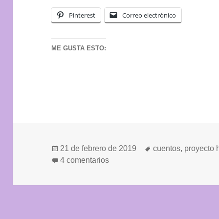
Pinterest
Correo electrónico
ME GUSTA ESTO:
Publicado
Etiquetas
21 de febrero de 2019
cuentos
,
proyecto 
el
en NOS VISITA UNA HEROÍN
4 comentarios