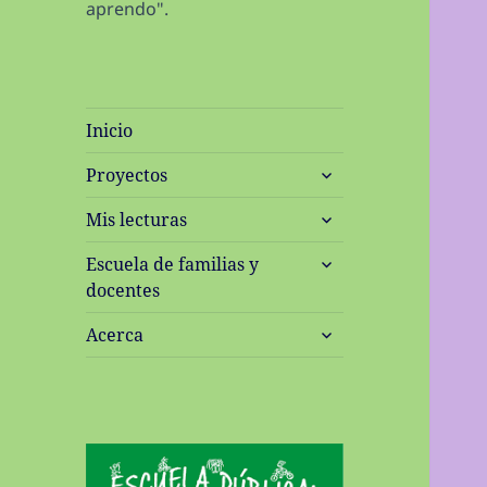
aprendo".
Inicio
expande
Proyectos
el
expande
menú
Mis lecturas
el
inferior
expande
menú
Escuela de familias y
el
inferior
docentes
menú
expande
inferior
Acerca
el
menú
inferior