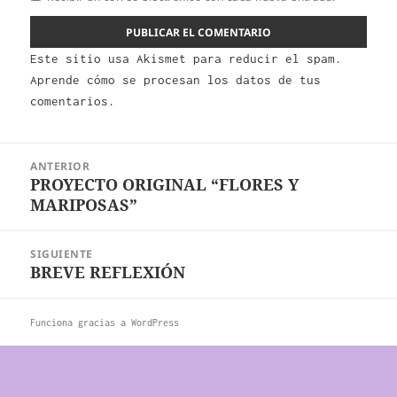
Este sitio usa Akismet para reducir el spam.
Aprende cómo se procesan los datos de tus
comentarios.
Navegación
ANTERIOR
de
PROYECTO ORIGINAL “FLORES Y
Entrada
entradas
MARIPOSAS”
anterior:
SIGUIENTE
BREVE REFLEXIÓN
Entrada
siguiente:
Funciona gracias a WordPress