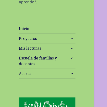
aprendo".
Inicio
expande
Proyectos
el
expande
menú
Mis lecturas
el
inferior
expande
menú
Escuela de familias y
el
inferior
docentes
menú
expande
inferior
Acerca
el
menú
inferior