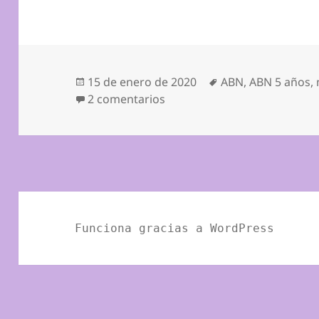
Publicado
Etiquetas
15 de enero de 2020
ABN
,
ABN 5 años
,
el
en Jugamos con Bee bot
2 comentarios
Funciona gracias a WordPress