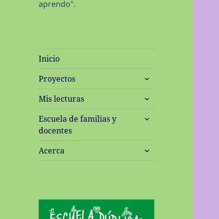
aprendo".
Inicio
expande
Proyectos
el
expande
menú
Mis lecturas
el
inferior
expande
menú
Escuela de familias y
el
inferior
docentes
menú
expande
inferior
Acerca
el
menú
inferior