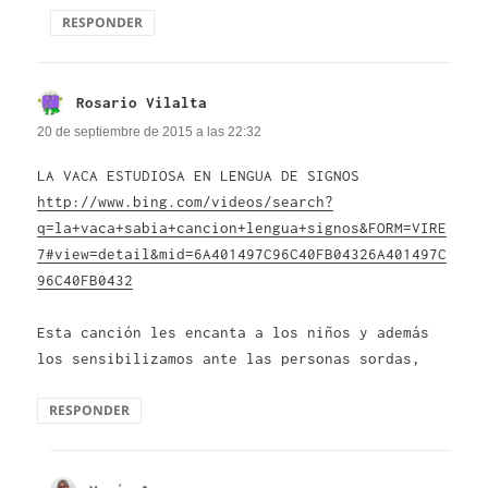
RESPONDER
Rosario Vilalta
dice:
20 de septiembre de 2015 a las 22:32
LA VACA ESTUDIOSA EN LENGUA DE SIGNOS
http://www.bing.com/videos/search?
q=la+vaca+sabia+cancion+lengua+signos&FORM=VIRE
7#view=detail&mid=6A401497C96C40FB04326A401497C
96C40FB0432
Esta canción les encanta a los niños y además
los sensibilizamos ante las personas sordas,
RESPONDER