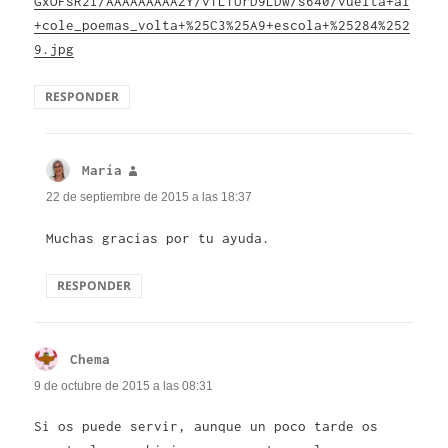
GxOFsR2I/AAAAAAAAAzY/vTLTUrD9LDw/s640/vuelta+al
+cole_poemas_volta+%25C3%25A9+escola+%25284%252
9.jpg
RESPONDER
María
dice:
22 de septiembre de 2015 a las 18:37
Muchas gracias por tu ayuda.
RESPONDER
Chema
dice:
9 de octubre de 2015 a las 08:31
Si os puede servir, aunque un poco tarde os