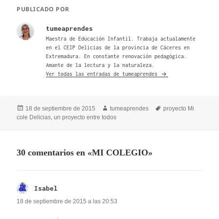
PUBLICADO POR
tumeaprendes
Maestra de Educación Infantil. Trabaja actualamente
en el CEIP Delicias de la provincia de Cáceres en
Extremadura. En constante renovación pedagógica.
Amante de la lectura y la naturaleza.
Ver todas las entradas de tumeaprendes
Publicado
Autor
Etiquetas
18 de septiembre de 2015
tumeaprendes
proyecto Mi
el
cole Delicias
,
un proyecto entre todos
30 comentarios en «MI COLEGIO»
Isabel
dice:
18 de septiembre de 2015 a las 20:53