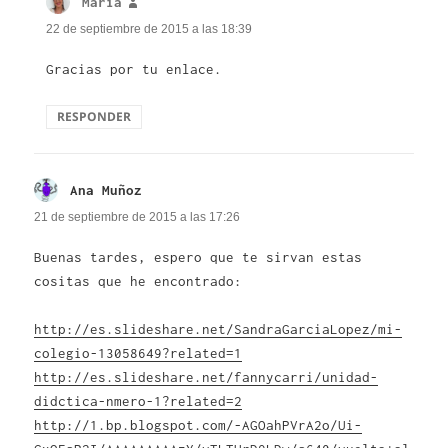
María
dice:
22 de septiembre de 2015 a las 18:39
Gracias por tu enlace.
RESPONDER
Ana Muñoz
dice:
21 de septiembre de 2015 a las 17:26
Buenas tardes, espero que te sirvan estas
cositas que he encontrado:
http://es.slideshare.net/SandraGarciaLopez/mi-
colegio-13058649?related=1
http://es.slideshare.net/fannycarri/unidad-
didctica-nmero-1?related=2
http://1.bp.blogspot.com/-AGOahPVrA2o/Ui-