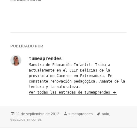
PUBLICADO POR
tumeaprendes
Maestra de Educación Infantil. Trabaja
actualamente en el CEIP Delicias de la
provincia de Cáceres en Extremadura. En
constante renovación pedagógica. Amante de la
lectura y la naturaleza.
Ver todas las entradas de tumeaprendes
Publicado
Autor
Etiquetas
11 de septiembre de 2013
tumeaprendes
aula
,
el
espacios
,
rincones