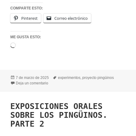
COMPARTE ESTO:
Pinterest
Correo electrónico
ME GUSTA ESTO:
Cargando...
Publicado
Etiquetas
7 de marzo de 2025
experimentos
,
proyecto pingüinos
el
en AURORAS BOREALES Y AUSTRALES
Deja un comentario
EXPOSICIONES ORALES
SOBRE LOS PINGÜINOS.
PARTE 2