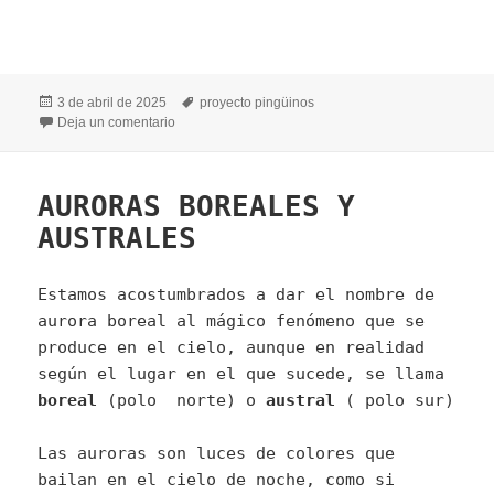
Publicado
Etiquetas
3 de abril de 2025
proyecto pingüinos
el
en FIN PROYECTO PINGÜINOS
Deja un comentario
AURORAS BOREALES Y
AUSTRALES
Estamos acostumbrados a dar el nombre de
aurora boreal al mágico fenómeno que se
produce en el cielo, aunque en realidad
según el lugar en el que sucede, se llama
boreal
(polo norte) o
austral
( polo sur)
Las auroras son luces de colores que
bailan en el cielo de noche, como si