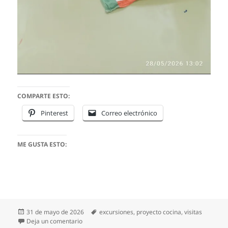
COMPARTE ESTO:
Pinterest
Correo electrónico
ME GUSTA ESTO:
Publicado
Etiquetas
31 de mayo de 2026
excursiones
,
proyecto cocina
,
visitas
el
en UNA SEMANA LLENA DE EXPERIENCIAS
Deja un comentario