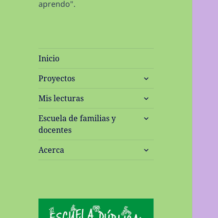
aprendo".
Inicio
expande
Proyectos
el
expande
menú
Mis lecturas
el
inferior
expande
menú
Escuela de familias y
el
inferior
docentes
menú
expande
inferior
Acerca
el
menú
inferior