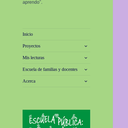
aprendo".
Inicio
expande
Proyectos
el
menú
expande
Mis lecturas
inferior
el
menú
expande
Escuela de familias y docentes
inferior
el
menú
expande
Acerca
inferior
el
menú
inferior