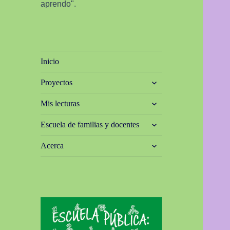
aprendo".
Inicio
expande
Proyectos
el
menú
expande
Mis lecturas
inferior
el
menú
expande
Escuela de familias y docentes
inferior
el
menú
expande
Acerca
inferior
el
menú
inferior