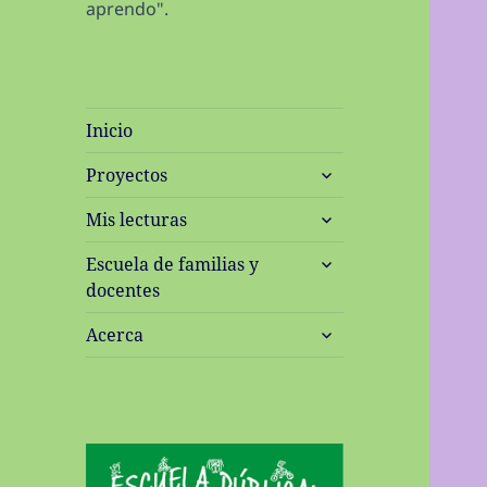
aprendo".
Inicio
expande
Proyectos
el
expande
menú
Mis lecturas
el
inferior
expande
menú
Escuela de familias y
el
inferior
docentes
menú
expande
inferior
Acerca
el
menú
inferior