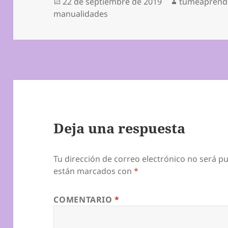
Publicado
Autor
22 de septiembre de 2019
tumeaprend
el
manualidades
Deja una respuesta
Tu dirección de correo electrónico no será pu
están marcados con
*
COMENTARIO
*