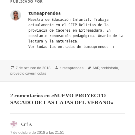
PUBLICADO POR
tumeaprendes
Maestra de Educación Infantil. Trabaja
actualamente en el CEIP Delicias de la
provincia de Cáceres en Extremadura. En
constante renovación pedagógica. Amante de la
lectura y la naturaleza.
Ver todas las entradas de tumeaprendes
Publicado
Autor
Etiquetas
7 de octubre de 2018
tumeaprendes
AbP
,
prehistoria
,
el
proyecto cavernícolas
2 comentarios en «NUEVO PROYECTO
SACADO DE LAS CAJAS DEL VERANO»
Cris
dice:
7 de octubre de 2018 a las 21:51