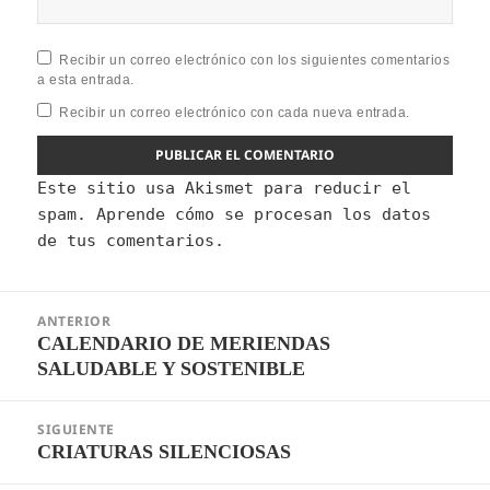
Recibir un correo electrónico con los siguientes comentarios
a esta entrada.
Recibir un correo electrónico con cada nueva entrada.
Este sitio usa Akismet para reducir el
spam.
Aprende cómo se procesan los datos
de tus comentarios.
Navegación
ANTERIOR
de
CALENDARIO DE MERIENDAS
Entrada
entradas
SALUDABLE Y SOSTENIBLE
anterior:
SIGUIENTE
CRIATURAS SILENCIOSAS
Entrada
siguiente: