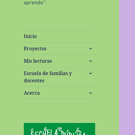
aprendo".
Inicio
expande
Proyectos
el
expande
menú
Mis lecturas
el
inferior
expande
menú
Escuela de familias y
el
inferior
docentes
menú
expande
inferior
Acerca
el
menú
inferior