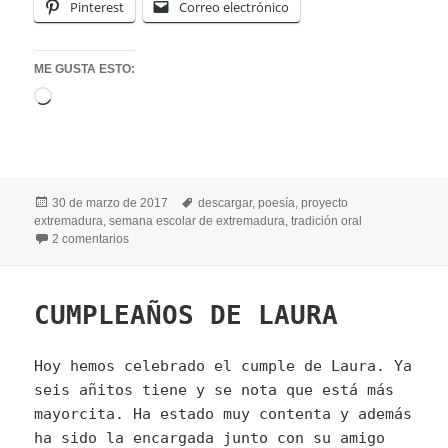
Pinterest
Correo electrónico
ME GUSTA ESTO:
Cargando...
Publicado
Etiquetas
30 de marzo de 2017
descargar
,
poesía
,
proyecto
el
extremadura
,
semana escolar de extremadura
,
tradición oral
en LEEMOS EL ROMANCE DE LA LOBA PARDA
2 comentarios
CUMPLEAÑOS DE LAURA
Hoy hemos celebrado el cumple de Laura. Ya
seis añitos tiene y se nota que está más
mayorcita. Ha estado muy contenta y además
ha sido la encargada junto con su amigo