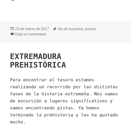
Publicado
Etiquetas
23 de marzo de 2017
día de la poesía
,
poesía
el
en NADIE SIN POESÍA
Deja un comentario
EXTREMADURA
PREHISTÓRICA
Para encontrar el tesoro estamos
realizando un recorrido por las distintas
fases de la historia extremeña. Nos vamos
de excursión a lugares significativos y
vamos encontrando pistas. Ya hemos
terminado la prehistoria y les ha gustado
mucho.