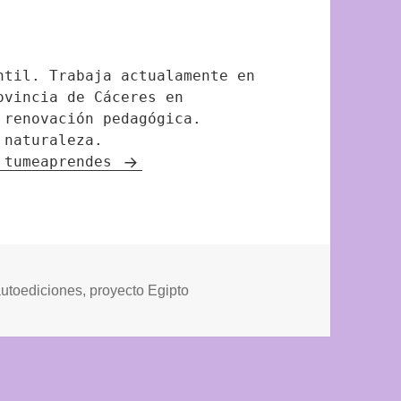
ntil. Trabaja actualamente en
ovincia de Cáceres en
 renovación pedagógica.
 naturaleza.
e tumeaprendes
tiquetas
autoediciones
,
proyecto Egipto