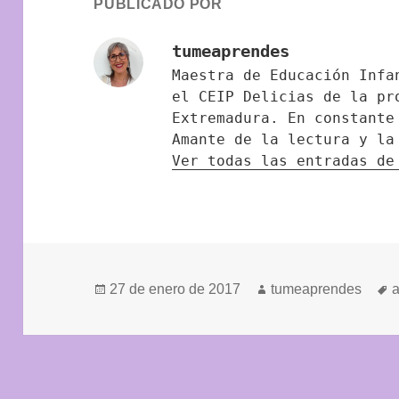
PUBLICADO POR
tumeaprendes
Maestra de Educación Infa
el CEIP Delicias de la pr
Extremadura. En constante
Amante de la lectura y la
Ver todas las entradas d
Publicado
Autor
E
27 de enero de 2017
tumeaprendes
el