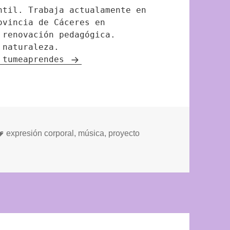
ntil. Trabaja actualamente en
ovincia de Cáceres en
 renovación pedagógica.
 naturaleza.
e tumeaprendes
Etiquetas
expresión corporal
,
música
,
proyecto