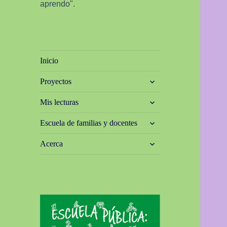
aprendo".
Inicio
expande
Proyectos
el
menú
expande
Mis lecturas
inferior
el
menú
expande
Escuela de familias y docentes
inferior
el
menú
expande
Acerca
inferior
el
menú
inferior