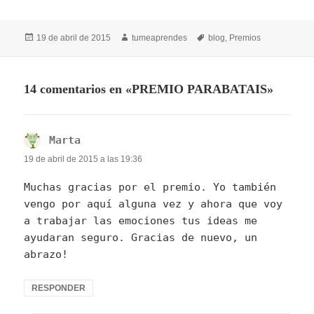
Publicado
Autor
Etiquetas
19 de abril de 2015
tumeaprendes
blog
,
Premios
el
14 comentarios en «PREMIO PARABATAIS»
Marta
dice:
19 de abril de 2015 a las 19:36
Muchas gracias por el premio. Yo también
vengo por aquí alguna vez y ahora que voy
a trabajar las emociones tus ideas me
ayudaran seguro. Gracias de nuevo, un
abrazo!
RESPONDER