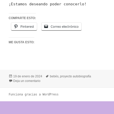
¡Estamos deseando poder conocerlo!
COMPARTE ESTO:
Pinterest
Correo electrónico
ME GUSTA ESTO:
Publicado
Etiquetas
19 de enero de 2024
bebés
,
proyecto autobiografía
el
en DESCUBRIENDO EL INICIO DE LA VIDA
Deja un comentario
Funciona gracias a WordPress