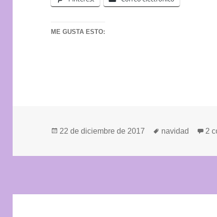
ME GUSTA ESTO:
Publicado
Etiquetas
22 de diciembre de 2017
navidad
2 c
el