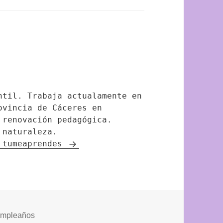
ntil. Trabaja actualamente en
ovincia de Cáceres en
 renovación pedagógica.
 naturaleza.
e tumeaprendes
iquetas
umpleaños