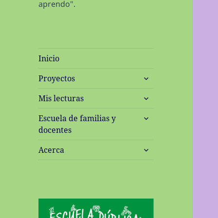
aprendo".
Inicio
expande
Proyectos
el
expande
menú
Mis lecturas
el
inferior
expande
menú
Escuela de familias y
el
inferior
docentes
menú
expande
inferior
Acerca
el
menú
inferior