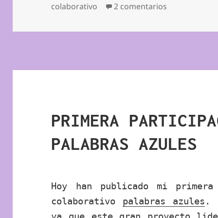
el
en MI SEGUN
colaborativo
2 comentarios
PRIMERA PARTICIPA
PALABRAS AZULES
Hoy han publicado mi primera
colaborativo
palabras azules
. 
ya que este gran proyecto lid