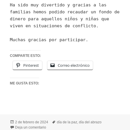
Ha sido muy divertido y gracias a las
familias hemos podido recaudar un fondo de
dinero para aquellos niños y niñas que
viven en situaciones de conflicto.
Muchas gracias por participar.
COMPARTE ESTO:
Pinterest
Correo electrónico
ME GUSTA ESTO:
Publicado
Etiquetas
2 de febrero de 2024
día de la paz
,
día del abrazo
el
en DÍA DE LA PAZ EN EL COLE
Deja un comentario