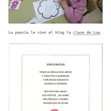
La poesía la vien el blog la
clase de Lua
.