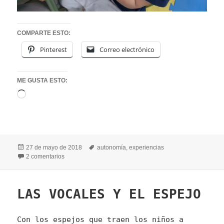
COMPARTE ESTO:
Pinterest
Correo electrónico
ME GUSTA ESTO:
Cargando...
Publicado
Etiquetas
27 de mayo de 2018
autonomía
,
experiencias
el
en ¡A SALTAR CHARCOS!
2 comentarios
LAS VOCALES Y EL ESPEJO
Con los espejos que traen los niños a