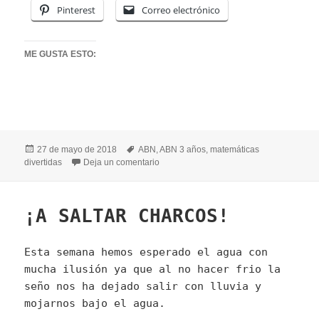
Pinterest
Correo electrónico
ME GUSTA ESTO:
Publicado
Etiquetas
27 de mayo de 2018
ABN
,
ABN 3 años
,
matemáticas
el
en ¿CUÁNTOS SALTOS TENGO QUE D
divertidas
Deja un comentario
¡A SALTAR CHARCOS!
Esta semana hemos esperado el agua con
mucha ilusión ya que al no hacer frio la
seño nos ha dejado salir con lluvia y
mojarnos bajo el agua.