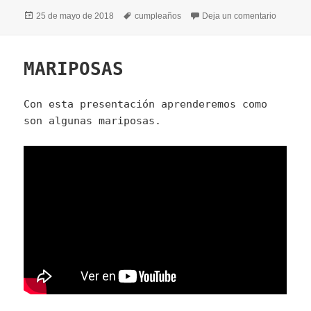
Publicado
Etiquetas
en CUM
25 de mayo de 2018
cumpleaños
Deja un comentario
el
MARIPOSAS
Con esta presentación aprenderemos como
son algunas mariposas.