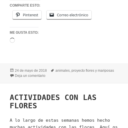
COMPARTE ESTO:
Pinterest
Correo electrónico
ME GUSTA ESTO:
Cargando...
Publicado
Etiquetas
24 de mayo de 2018
animales
,
proyecto flores y mariposas
el
en MARIPOSAS
Deja un comentario
ACTIVIDADES CON LAS
FLORES
A lo largo de estas semanas hemos hecho
muchas actividades con las flores. Aquí os