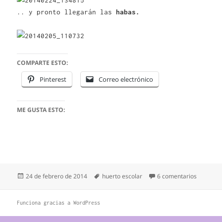
.. y pronto llegarán las
habas.
COMPARTE ESTO:
Pinterest
Correo electrónico
ME GUSTA ESTO:
Publicado
Etiquetas
en NUES
24 de febrero de 2014
huerto escolar
6 comentarios
el
Funciona gracias a WordPress