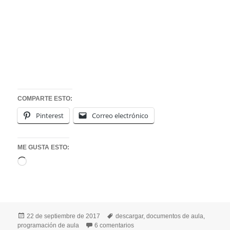
COMPARTE ESTO:
Pinterest
Correo electrónico
ME GUSTA ESTO:
Cargando...
Publicado
Etiquetas
22 de septiembre de 2017
descargar
,
documentos de aula
,
el
en MI PROGRAMACIÓN DE AULA P
programación de aula
6 comentarios