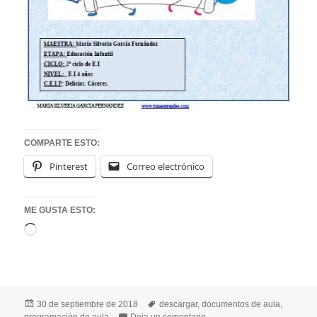
COMPARTE ESTO:
Pinterest
Correo electrónico
ME GUSTA ESTO:
Cargando...
Publicado
Etiquetas
30 de septiembre de 2018
descargar
,
documentos de aula
,
el
en PROGRAMACIÓN DE AULA