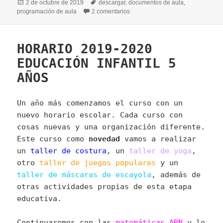
Publicado
Etiquetas
2 de octubre de 2019
descargar
,
documentos de aula
,
el
en PLANIFICACIÓN EDUCACIÓN 
programación de aula
2 comentarios
HORARIO 2019-2020
EDUCACIÓN INFANTIL 5
AÑOS
Un año más comenzamos el curso con un
nuevo horario escolar. Cada curso con
cosas nuevas y una organización diferente.
Este curso como
novedad
vamos a realizar
un
taller de costura
, un
taller de yoga
,
otro
taller de juegos populares
y un
taller de máscaras de escayola
, además de
otras actividades propias de esta etapa
educativa.
Continuaremos con las
matemáticas ABN
y le