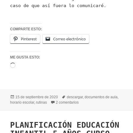
caso de que así fuera lo comunicaré.
COMPARTE ESTO:
Pinterest
Correo electrónico
ME GUSTA ESTO:
Cargando...
Publicado
Etiquetas
15 de septiembre de 2020
descargar
,
documentos de aula
,
el
en HORARIO 2020-2021
horario escolar
,
rutinas
2 comentarios
PLANIFICACIÓN EDUCACIÓN