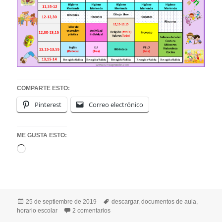
COMPARTE ESTO:
Pinterest
Correo electrónico
ME GUSTA ESTO:
Cargando...
Publicado
Etiquetas
25 de septiembre de 2019
descargar
,
documentos de aula
,
el
en HORARIO 2019-2020 EDUCACIÓN IN
horario escolar
2 comentarios