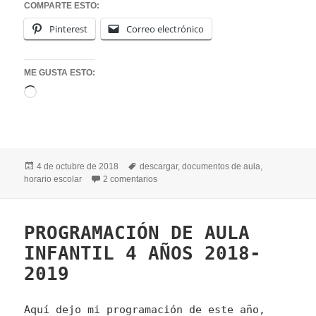
COMPARTE ESTO:
Pinterest
Correo electrónico
ME GUSTA ESTO:
Cargando...
Publicado
Etiquetas
4 de octubre de 2018
descargar
,
documentos de aula
,
el
en HORARIO CURSO 2018-2019
horario escolar
2 comentarios
PROGRAMACIÓN DE AULA
INFANTIL 4 AÑOS 2018-
2019
Aquí dejo mi programación de este año,