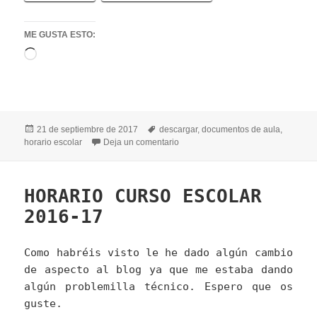
ME GUSTA ESTO:
Cargando...
Publicado
Etiquetas
21 de septiembre de 2017
descargar
,
documentos de aula
,
el
en HORARIO ESCOLAR E.I 3 AÑO
horario escolar
Deja un comentario
HORARIO CURSO ESCOLAR
2016-17
Como habréis visto le he dado algún cambio
de aspecto al blog ya que me estaba dando
algún problemilla técnico. Espero que os
guste.