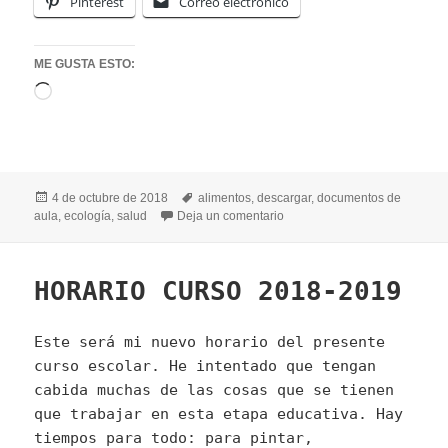
Pinterest
Correo electrónico
ME GUSTA ESTO:
Cargando...
Publicado
Etiquetas
4 de octubre de 2018
alimentos
,
descargar
,
documentos de
el
en CALENDARIO DE MERIE
aula
,
ecología
,
salud
Deja un comentario
HORARIO CURSO 2018-2019
Este será mi nuevo horario del presente
curso escolar. He intentado que tengan
cabida muchas de las cosas que se tienen
que trabajar en esta etapa educativa. Hay
tiempos para todo: para pintar,