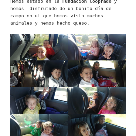
Hemos estado en la
Fundación Cooprado
y
hemos disfrutado de un bonito día de
campo en el que hemos visto muchos
animales y hemos hecho queso.