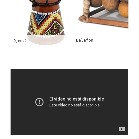
Balafón
Djembé